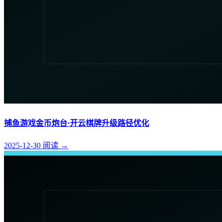
捕鱼游戏金币炮台·开云棋牌升级路径优化
2025-12-30
阅读
→