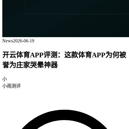
News
2026-06-19
开云体育APP评测：这款体育APP为何被
誉为庄家哭晕神器
小
小雨测评