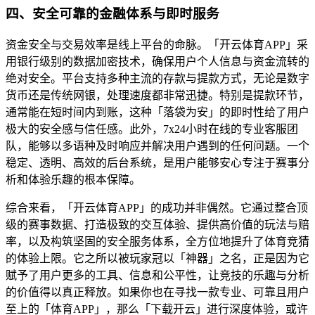
四、安全可靠的金融体系与即时服务
资金安全与交易效率是线上平台的命脉。「开云体育APP」采
用银行级别的数据加密技术，确保用户个人信息与资金流转的
绝对安全。平台支持多种主流的存款与提款方式，无论是数字
货币还是传统网银，处理速度都非常迅捷。特别是提款环节，
通常能在短时间内到账，这种「落袋为安」的即时性给了用户
极大的安全感与信任感。此外，7x24小时在线的专业客服团
队，能够以多语种及时响应并解决用户遇到的任何问题。一个
稳定、透明、高效的后台系统，是用户能够安心专注于赛事分
析和体验乐趣的根本保障。
综合来看，「开云体育APP」的成功并非偶然。它通过整合顶
级的赛事数据、打造极致的交互体验、提供高价值的玩法与赔
率，以及构筑坚固的安全服务体系，全方位地提升了体育竞猜
的体验上限。它之所以被玩家冠以「神器」之名，正是因为它
赋予了用户更多的工具、信息和公平性，让竞技的乐趣与分析
的价值得以真正释放。如果你也在寻找一款专业、可靠且用户
至上的「体育APP」，那么「下载开云」进行深度体验，或许