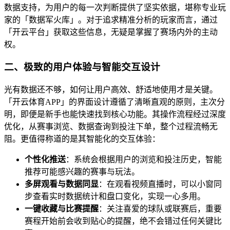
数据支持，为用户的每一次判断提供了坚实依据，堪称专业玩
家的「数据军火库」。对于追求精准分析的玩家而言，通过
「开云平台」获取这些信息，无疑是掌握了赛场内外的主动
权。
二、极致的用户体验与智能交互设计
光有数据还不够，如何让用户高效、舒适地使用才是关键。
「开云体育APP」的界面设计遵循了清晰直观的原则，主次分
明，即便是新手也能快速找到核心功能。其操作流程经过深度
优化，从赛事浏览、数据查询到投注下单，整个过程流畅无
阻。更值得称道的是其智能化的交互体验：
个性化推送
：系统会根据用户的浏览和投注历史，智能
推荐可能感兴趣的赛事与玩法。
多屏观看与数据同显
：在观看视频直播时，可以小窗同
步查看实时数据统计和盘口变化，实现一心多用。
一键收藏与比赛提醒
：关注喜爱的球队或联赛后，重要
赛程开始前会收到贴心的提醒，绝不会错过任何关键比