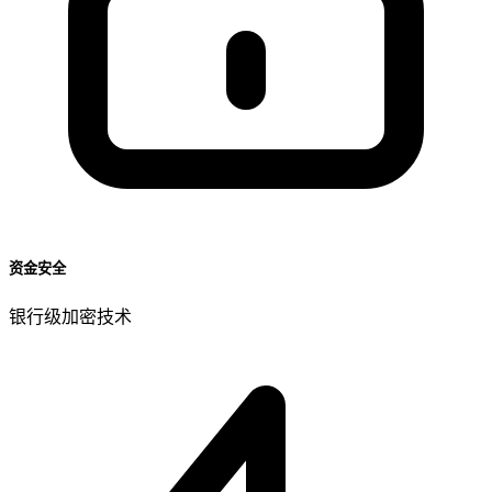
资金安全
银行级加密技术