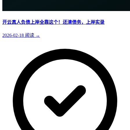
开云真人负债上岸全靠这个！还清债务，上岸实录
2026-02-18
阅读
→