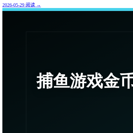
2026-05-29
阅读
→