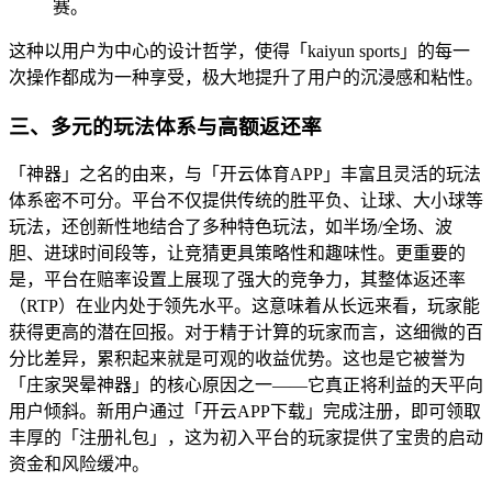
赛。
这种以用户为中心的设计哲学，使得「kaiyun sports」的每一
次操作都成为一种享受，极大地提升了用户的沉浸感和粘性。
三、多元的玩法体系与高额返还率
「神器」之名的由来，与「开云体育APP」丰富且灵活的玩法
体系密不可分。平台不仅提供传统的胜平负、让球、大小球等
玩法，还创新性地结合了多种特色玩法，如半场/全场、波
胆、进球时间段等，让竞猜更具策略性和趣味性。更重要的
是，平台在赔率设置上展现了强大的竞争力，其整体返还率
（RTP）在业内处于领先水平。这意味着从长远来看，玩家能
获得更高的潜在回报。对于精于计算的玩家而言，这细微的百
分比差异，累积起来就是可观的收益优势。这也是它被誉为
「庄家哭晕神器」的核心原因之一——它真正将利益的天平向
用户倾斜。新用户通过「开云APP下载」完成注册，即可领取
丰厚的「注册礼包」，这为初入平台的玩家提供了宝贵的启动
资金和风险缓冲。