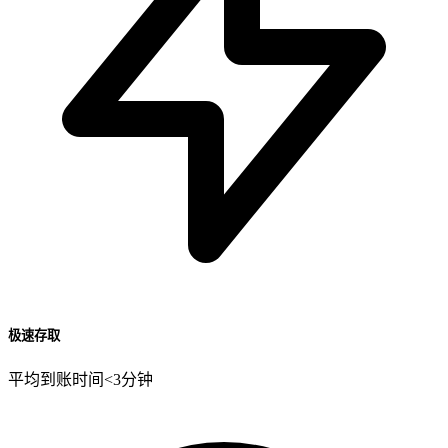
极速存取
平均到账时间<3分钟